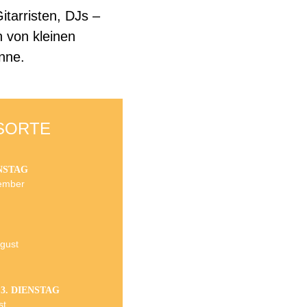
itarristen, DJs –
 von kleinen
nne.
SORTE
NSTAG
tember
ugust
3. DIENSTAG
st