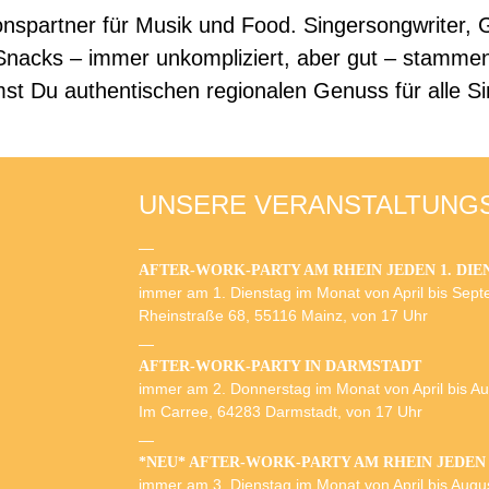
nspartner für Musik und Food. Singersongwriter, G
 Snacks – immer unkompliziert, aber gut – stammen
t Du authentischen regionalen Genuss für alle Si
UNSERE VERANSTALTUNG
AFTER-WORK-PARTY AM RHEIN JEDEN 1. DIE
immer am 1. Dienstag im Monat von April bis Sep
Rheinstraße 68, 55116 Mainz, von 17 Uhr
AFTER-WORK-PARTY IN DARMSTADT
immer am 2. Donnerstag im Monat von April bis A
Im Carree, 64283 Darmstadt, von 17 Uhr
*NEU* AFTER-WORK-PARTY AM RHEIN JEDEN 
immer am 3. Dienstag im Monat von April bis Augu